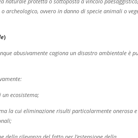
 naturale protetta o sottoposta a vincolo paesaggistico
co o archeologico, ovvero in danno di specie animali o vege
le
)
chiunque abusivamente cagiona un disastro ambientale è p
ivamente:
 di un ecosistema;
tema la cui eliminazione risulti particolarmente onerosa e
nali;
ne della rilevanza del fatto per l’estensione della