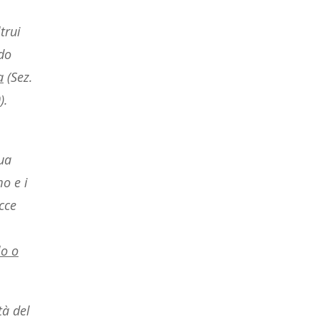
trui
do
a
(Sez.
).
ua
o e i
cce
lo o
tà del