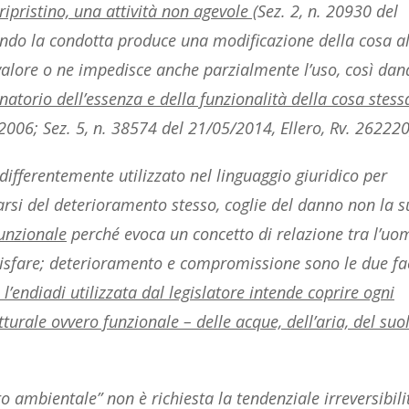
 ripristino, una attività non agevole (
Sez. 2, n. 20930 del
ndo la condotta produce una modificazione della cosa al
valore o ne impedisce anche parzialmente l’uso, così dan
inatorio dell’essenza e della funzionalità della cosa stess
2006; Sez. 5, n. 38574 del 21/05/2014, Ellero, Rv. 262220
ndifferentemente utilizzato nel linguaggio giuridico per
rsi del deterioramento stesso, coglie del danno non la s
funzionale
perché evoca un concetto di relazione tra l’uom
ddisfare; deterioramento e compromissione sono le due fa
 l’endiadi utilizzata dal legislatore intende coprire ogni
urale ovvero funzionale – delle acque, dell’aria, del suo
nto ambientale” non è richiesta la tendenziale irreversibili