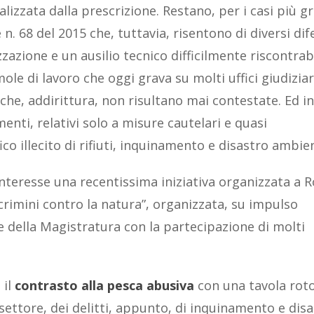
lizzata dalla prescrizione. Restano, per i casi più gra
e n. 68 del 2015 che, tuttavia, risentono di diversi dif
zzazione e un ausilio tecnico difficilmente riscontrabi
le di lavoro che oggi grava su molti uffici giudiziari
 che, addirittura, non risultano mai contestate. Ed in
nti, relativi solo a misure cautelari e quasi
fico illecito di rifiuti, inquinamento e disastro ambie
interesse una recentissima iniziativa organizzata a
crimini contro la natura”, organizzata, su impulso
 della Magistratura con la partecipazione di molti
 il
contrasto alla pesca abusiva
con una tavola rot
 settore, dei delitti, appunto, di inquinamento e dis